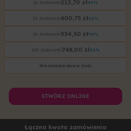
213,70 zł
10 Jednostki
49%
400,75 zł
25 Jednostki
62%
534,50 zł
50 Jednostki
74%
748,00 zł
100 Jednostki
82%
Niestandardowa ilość
STWÓRZ ONLINE
Łączna kwota zamówienia