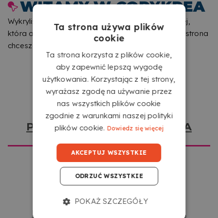
WITAMY W COPYKREA
Nasze kalendarze biurkowe są uniwersalne: doskonałe na
biurka, do biur, gabinetów, sal lekcyjnych lub pracowni.
Wykryliśmy, że przeglądasz z innej lokalizacji do tej,
Ta strona używa plików
Pomogą Ci zawsze mieć pod ręką ważne daty, spotkania,
która odpowiada tej stronie. Daj nam znać, która strona
cookie
zadania lub rocznice — a jednocześnie nadają osobisty
chcesz odwiedzić.
charakter dzięki Twoim zdjęciom. Kompaktowe narzędzie
Ta strona korzysta z plików cookie,
łączące funkcjonalność i styl tam, gdzie go potrzebujesz.
aby zapewnić lepszą wygodę
użytkowania. Korzystając z tej strony,
wyrażasz zgodę na używanie przez
nas wszystkich plików cookie
zgodnie z warunkami naszej polityki
PRZEJDŹ DO COPYKREA USA
plików cookie.
Dowiedz się więcej
AKCEPTUJ WSZYSTKIE
MASZ PYTANIA
DOTYCZACE USLUGI?
ODRZUĆ WSZYSTKIE
KIEDY OTRZYMAM SWOJE
POKAŻ SZCZEGÓŁY
ZAMÓWIENIE?
PRZEJDŹ DO COPYKREA POLSKA