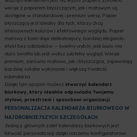
Ważnym elementem jest też wybór papieru. Zarówno
wersje z papierem błyszczącym, jak i matowym są
dostępne w standardowej i premium wersji. Papier
błyszczący jest idealny dla tych, którzy chcą
intensywnych kolorów i efektownego wyglądu. Papier
matowy z kolei daje delikatniejszy, bardziej elegancki
efekt bez odblasków — świetny wybór, jeśli biuro ma
dużo światła lub jeśli wolisz subtelny wygląd. Wersje
premium, zarówno matowa, jak i błyszcząca, zapewniają
bardziej solidne wykonanie i większą trwałość
kalendarza.
Dzięki tym opcjom możesz
stworzyć kalendarz
biurkowy, który idealnie odpowiada Twojemu
stylowi, przestrzeni i sposobowi organizacji
.
PERSONALIZACJA KALENDARZA BIURKOWEGO W
NAJDROBNIEJSZYCH SZCZEGÓŁACH
Jedną z głównych zalet kalendarzy biurkowych jest
łatwość personalizacji dzięki naszemu konfiguratorowi.