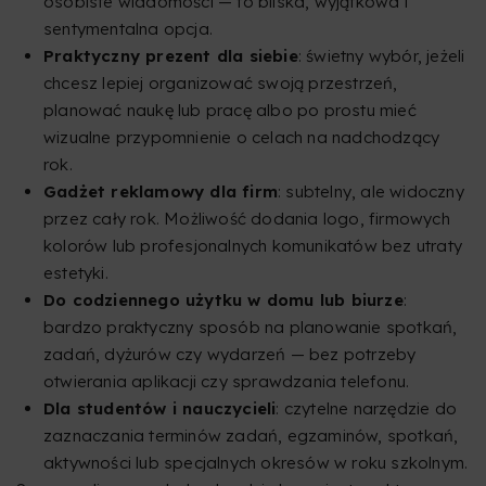
osobiste wiadomości — to bliska, wyjątkowa i
sentymentalna opcja.
Praktyczny prezent dla siebie
: świetny wybór, jeżeli
chcesz lepiej organizować swoją przestrzeń,
planować naukę lub pracę albo po prostu mieć
wizualne przypomnienie o celach na nadchodzący
rok.
Gadżet reklamowy dla firm
: subtelny, ale widoczny
przez cały rok. Możliwość dodania logo, firmowych
kolorów lub profesjonalnych komunikatów bez utraty
estetyki.
Do codziennego użytku w domu lub biurze
:
bardzo praktyczny sposób na planowanie spotkań,
zadań, dyżurów czy wydarzeń — bez potrzeby
otwierania aplikacji czy sprawdzania telefonu.
Dla studentów i nauczycieli
: czytelne narzędzie do
zaznaczania terminów zadań, egzaminów, spotkań,
aktywności lub specjalnych okresów w roku szkolnym.