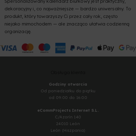
Spersonalizowany kalendarz biurkowy jest praktyczny,
dekoracyjny i, co najważniejsze — bardzo uniwersalny. To
produkt, który towarzyszy Ci przez cały rok, często
niejako mimochodem — ale znacząco ułatwia codzienną
organizację.
Obsługa klienta
Godziny otwarcia
Od poniedziałku do piątku
od 09:00 do 16:00
eCommProjects Internet S.L.
C/Azorín 140
24010 León
León (Hiszpania)