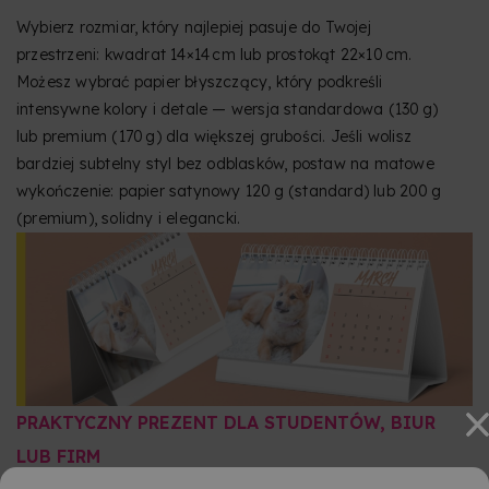
Wybierz rozmiar, który najlepiej pasuje do Twojej
przestrzeni: kwadrat 14×14 cm lub prostokąt 22×10 cm.
Możesz wybrać papier błyszczący, który podkreśli
intensywne kolory i detale — wersja standardowa (130 g)
lub premium (170 g) dla większej grubości. Jeśli wolisz
bardziej subtelny styl bez odblasków, postaw na matowe
wykończenie: papier satynowy 120 g (standard) lub 200 g
(premium), solidny i elegancki.
PRAKTYCZNY PREZENT DLA STUDENTÓW, BIUR
LUB FIRM