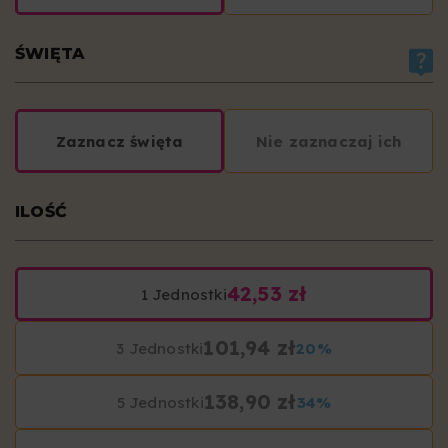
ŚWIĘTA
Zaznacz święta
Nie zaznaczaj ich
ILOŚĆ
42,53 zł
1 Jednostki
101,94 zł
3 Jednostki
20%
138,90 zł
5 Jednostki
34%