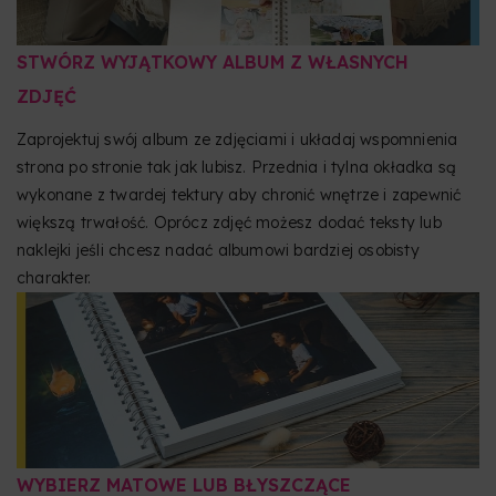
STWÓRZ WYJĄTKOWY ALBUM Z WŁASNYCH
ZDJĘĆ
Zaprojektuj swój album ze zdjęciami i układaj wspomnienia
strona po stronie tak jak lubisz. Przednia i tylna okładka są
wykonane z twardej tektury aby chronić wnętrze i zapewnić
większą trwałość. Oprócz zdjęć możesz dodać teksty lub
naklejki jeśli chcesz nadać albumowi bardziej osobisty
charakter.
WYBIERZ MATOWE LUB BŁYSZCZĄCE