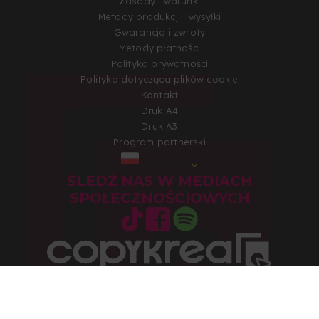
Zasady i warunki
Metody produkcji i wysyłki
Gwarancja i zwroty
Metody płatności
Polityka prywatności
Polityka dotycząca plików cookie
Kontakt
Druk A4
Druk A3
Program partnerski
POLSKA
ŚLEDŹ NAS W MEDIACH
SPOŁECZNOŚCIOWYCH
Copyright 2026 © Wszelkie prawa zastrzeżone