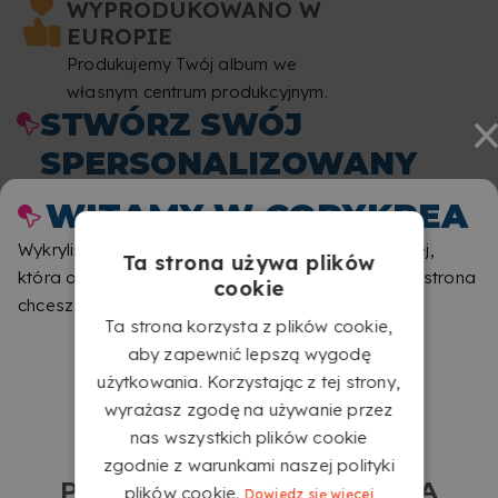
WYPRODUKOWANO W
EUROPIE
Produkujemy Twój album we
własnym centrum produkcyjnym.
STWÓRZ SWÓJ
SPERSONALIZOWANY
ALBUM FOTOGRAFICZNY
WITAMY W COPYKREA
Z OPRAWĄ SPIRALNĄ
Wykryliśmy, że przeglądasz z innej lokalizacji do tej,
Ta strona używa plików
WIRE-O
która odpowiada tej stronie. Daj nam znać, która strona
cookie
chcesz odwiedzić.
Ta strona korzysta z plików cookie,
aby zapewnić lepszą wygodę
użytkowania. Korzystając z tej strony,
wyrażasz zgodę na używanie przez
nas wszystkich plików cookie
zgodnie z warunkami naszej polityki
PRZEJDŹ DO COPYKREA USA
plików cookie.
Dowiedz się więcej